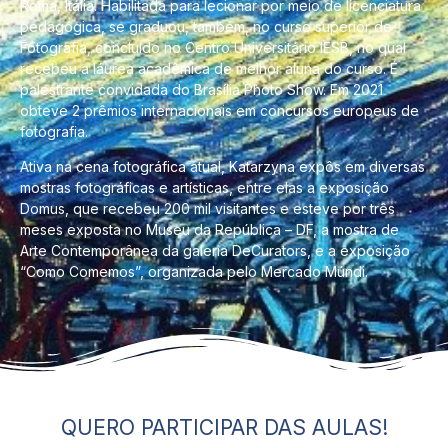
Roma, Itália. Habilitada para lecionar por meio de licenciatura
pedagógica, se graduou, também, no curso superior de
Fotografia, concluído no Centro Universitário IESB, no qual
recebeu a láurea acadêmica de melhor aluna do curso. É
palestrante convidada do Brasília Photo Show. Em 2021
obteve 2 prêmios internacionais em concursos europeus de
fotografia.
Ativa na cena fotográfica atual, Katarzyna expôs em diversas
mostras fotográficas e artísticas, entre elas a exposição
Domus, que recebeu 200 mil visitantes e esteve por três
meses exposta no Museu da República – DF, a mostra de
Arte Contemporânea da galeria DeCurators, e a exposição
“Como Comemos”, organizada pelo Mercado Múndi.
QUERO PARTICIPAR DAS AULAS!