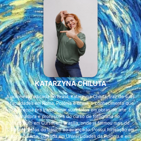
KATARZYNA CHILUTA
A polonesa radicada no Brasil, Katarzyna Chiluta, traz de suas
3 faculdades em Roma, Polônia e Brasil, o conhecimento que
você precisa pra transformar suas fotos em obras de arte. É
coordenadora e professora do curso de fotografia no
Instituto Foto em Curso, em Brasilia, onde já formou mais de
1200 fotógrafos do básico ao avançado. Possui formação em
História da Arte, cursada em Universidades da Polônia e em