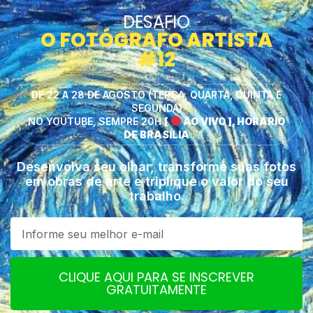
DESAFIO
O FOTÓGRAFO ARTISTA
#12
DE 22 A 28 DE AGOSTO (TERÇA, QUARTA, QUINTA E
SEGUNDA)
NO YOUTUBE, SEMPRE 20H
[
AO VIVO ], HORÁRIO
DE BRASÍLIA
Desenvolva seu olhar, transforme suas fotos
em obras de arte e triplique o valor do seu
trabalho.
CLIQUE AQUI PARA SE INSCREVER
GRATUITAMENTE