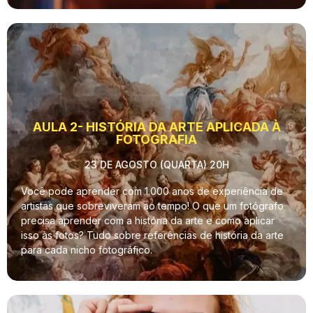
AULA 2- HISTÓRIA DA ARTE APLICADA À
FOTOGRAFIA
23 DE AGOSTO (QUARTA) 20H
Você pode aprender com 1.000 anos de experiência de
artistas que sobreviveram ao tempo! O que um fotógrafo
precisa aprender com a história da arte e como aplicar
isso às fotos? Tudo sobre referências de história da arte
para cada nicho fotográfico.