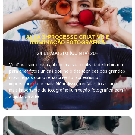
AULA 3-PROCESSO CRIATIVO E
ILUMINAÇÃO FOTOGRÁFICA
24 DE AGOSTO (QUINTA) 20H
Você vai sair dessa aula com a sua criatividade turbinada
para criar fotos únicas por meio das técnicas dos grandes
movimentos como renascimento, surrealismo,
impressionismo e mais. Além disso, irei falar do assunto
mais importante da fotografia: Iluminação fotográfica com
a ajuda da arte.