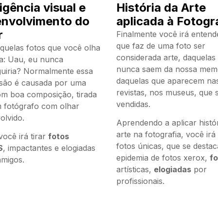
ligência visual e
História da Arte
nvolvimento do
aplicada à Fotogr
r
Finalmente você irá entend
que faz de uma foto ser
quelas fotos que você olha
considerada arte, daquelas
a: Uau, eu nunca
nunca saem da nossa memó
uiria? Normalmente essa
daquelas que aparecem na
são é causada por uma
revistas, nos museus, que 
om boa composição, tirada
vendidas.
 fotógrafo com olhar
olvido.
Aprendendo a aplicar histó
arte na fotografia, você irá 
ocê irá tirar
fotos
fotos únicas, que se desta
S
, impactantes e elogiadas
epidemia de fotos xerox,
f
amigos.
artísticas,
elogiadas
por
profissionais.