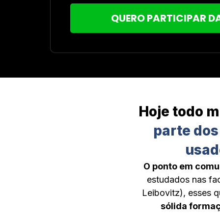
QUERO PARTICIPAR D
Hoje todo m
parte dos
usad
O ponto em comum
estudados nas fac
Leibovitz), esses 
sólida formaç