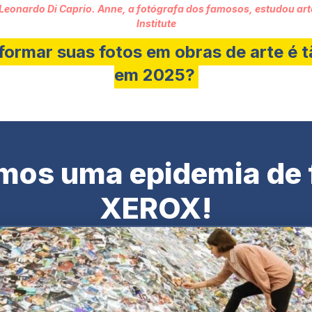
eonardo Di Caprio. Anne, a fotógrafa dos famosos, estudou arte
Institute
formar suas fotos em obras de arte é 
em 2025?
mos uma epidemia de 
XEROX!