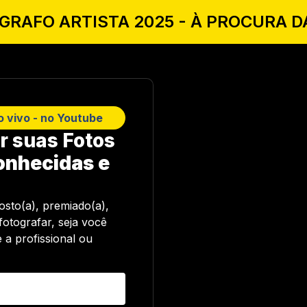
GRAFO ARTISTA 2025 - À PROCURA D
o vivo - no Youtube
r suas Fotos
onhecidas e
osto(a), premiado(a),
otografar, seja
você
e a profissional ou