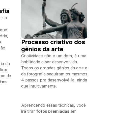
afia
er o
 que
ria,
Processo criativo dos
s
gênios da arte
são
Criatividade não é um dom, é uma
habilidade a ser desenvolvida.
ria da
Todos os grandes gênios da arte e
tirar
da fotografia seguiram os mesmos
cam da
4 passos pra desenvolvê-la, ainda
otos
que intuitivamente.
Aprendendo essas técnicas, você
irá tirar
fotos premiadas
em