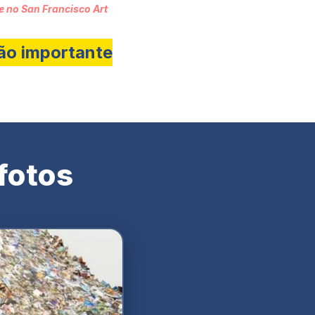
 no San Francisco Art
tão importante
fotos